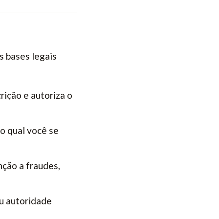
s bases legais
crição e autoriza o
no qual você se
enção a fraudes,
 ou autoridade