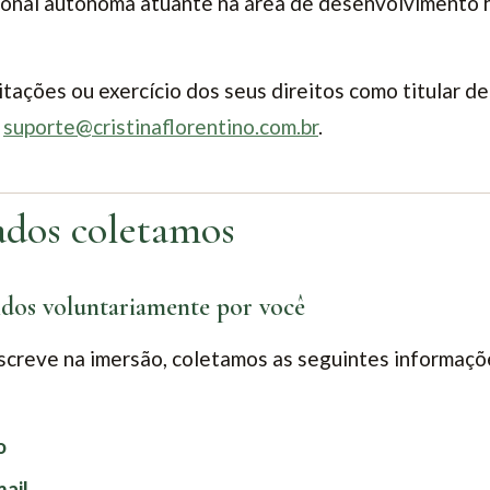
ssional autônoma atuante na área de desenvolvimento 
citações ou exercício dos seus direitos como titular d
l
suporte@cristinaflorentino.com.br
.
ados coletamos
idos voluntariamente por você
screve na imersão, coletamos as seguintes informaçõ
o
ail