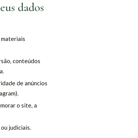
seus dados
 materiais
rsão, conteúdos
a.
vidade de anúncios
agram).
orar o site, a
ou judiciais.