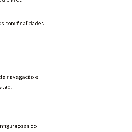
s com finalidades
e de navegação e
stão:
onfigurações do