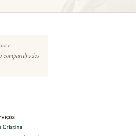
ara e
ão compartilhados
rviços
e
Cristina