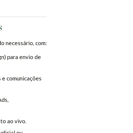
s
o necessário, com:
n) para envio de
s e comunicações
Ads,
to ao vivo.
udicial ou