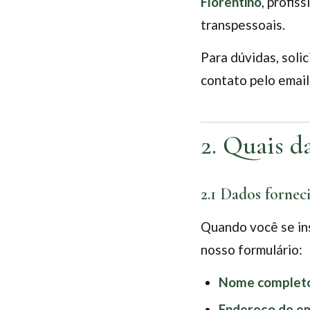
Florentino
, profi
transpessoais.
Para dúvidas, soli
contato pelo emai
2. Quais d
2.1 Dados fornec
Quando você se in
nosso formulário:
Nome complet
Endereço de em